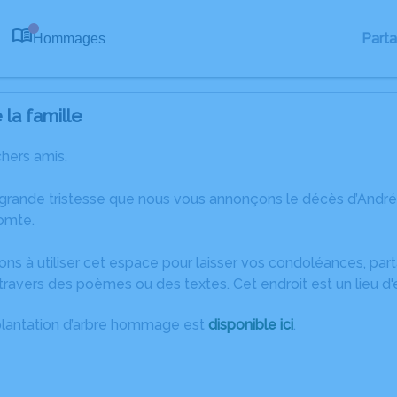
Part
Hommages
0
la famille
chers amis,
 grande tristesse que nous vous annonçons le décès d’Andr
omte.
ons à utiliser cet espace pour laisser vos condoléances, pa
travers des poèmes ou des textes. Cet endroit est un lieu d
plantation d’arbre hommage est
disponible ici
.