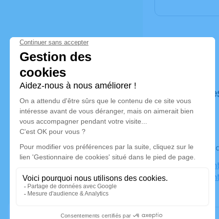
Déroulé de
Le vendred
Église Sain
85200 Fon