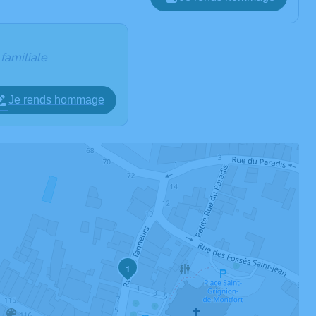
 familiale
Je rends hommage
1