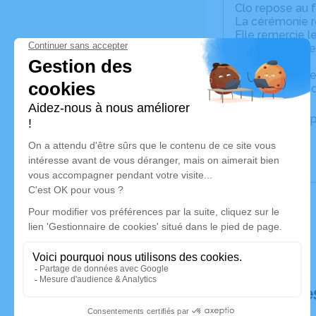
Clo repose au f
La cérémonie re
Elle remercie l
Merci au Dr Gre
Clo ne souhait
Une urne sera d
Un service de 
Déroulé de