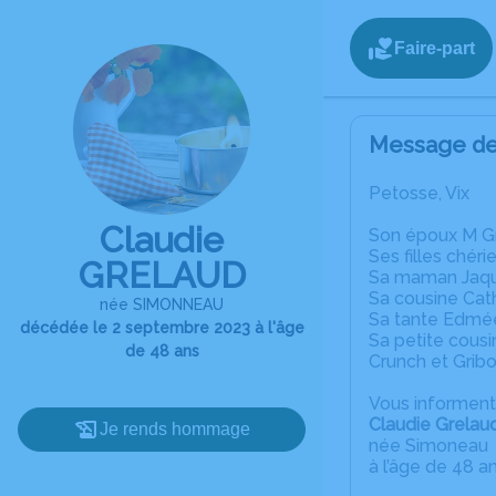
Faire-part
Message de 
Petosse, Vix
Claudie
Son époux M G
Ses filles chér
GRELAUD
Sa maman Jaque
Sa cousine Cat
née SIMONNEAU
Sa tante Edmé
décédée le 2 septembre 2023 à l'âge
Sa petite cousi
de 48 ans
Crunch et Gribo
Vous informent
Claudie Grelau
Je rends hommage
née Simoneau
à l’âge de 48 a