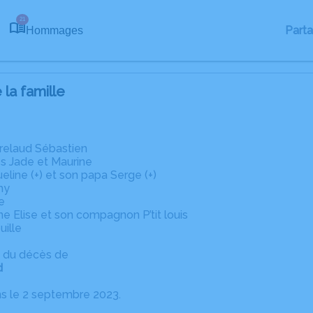
21
Part
Hommages
la famille
relaud Sébastien
ies Jade et Maurine
line (+) et son papa Serge (+)
hy
e
ne Elise et son compagnon P’tit louis
uille
 du décès de
d
ns le 2 septembre 2023.