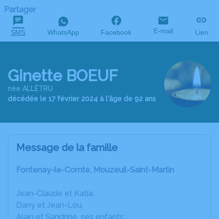
Partager
E-mail
SMS
WhatsApp
Facebook
Lien
Ginette BOEUF
née ALLÉTRU
décédée le 17 février 2024 à l'âge de 92 ans
Message de la famille
Fontenay-le-Comte, Mouzeuil-Saint-Martin
Jean-Claude et Katia,
Dany et Jean-Lou,
Alain et Sandrine, ses enfants ;