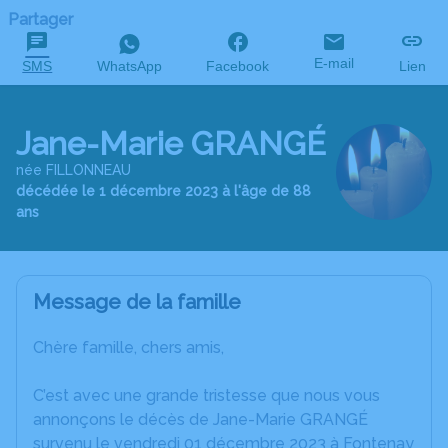
Partager
E-mail
SMS
WhatsApp
Facebook
Lien
Jane-Marie GRANGÉ
née FILLONNEAU
décédée le 1 décembre 2023 à l'âge de 88
ans
Message de la famille
Chère famille, chers amis,
C’est avec une grande tristesse que nous vous
annonçons le décès de Jane-Marie GRANGÉ
survenu le vendredi 01 décembre 2023 à Fontenay