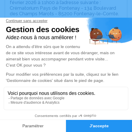
février 2026 à 11h00 à l’adresse suivante :
Crématorium Pays de Fontenay - 134 Boulevard
des Champs Marots - 85200 Fontenay-le-Comte.
Nous vous invitons à utiliser cet espace pour
laisser vos condoléances, partager des photos
souvenirs, une anecdote ou exprimer vos pensées
à travers des poèmes ou des textes. Cet endroit
est un lieu d'expression dédié à honorer la
mémoire de Jean-Claude LAURET.
Je rends hommage
Cérémonie civile
mercredi 25 février 2026 à 11h00
Crématorium Pays de Fontenay de Fontenay-
le-Comte
2
134 Boulevard des Champs Marots
85200 Fontenay-le-Comte
Faire-part
Hommages