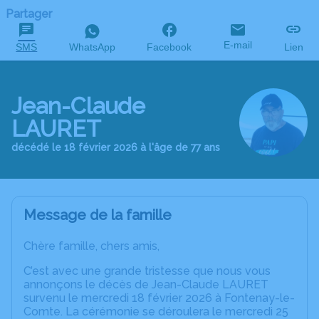
Partager
E-mail
SMS
WhatsApp
Facebook
Lien
Jean-Claude
LAURET
décédé le 18 février 2026 à l'âge de 77 ans
Message de la famille
Chère famille, chers amis,
C’est avec une grande tristesse que nous vous
annonçons le décès de Jean-Claude LAURET
survenu le mercredi 18 février 2026 à Fontenay-le-
Comte. La cérémonie se déroulera le mercredi 25