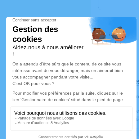
Déroulé de
Les inform
Activez une ale
Recevoir une ale