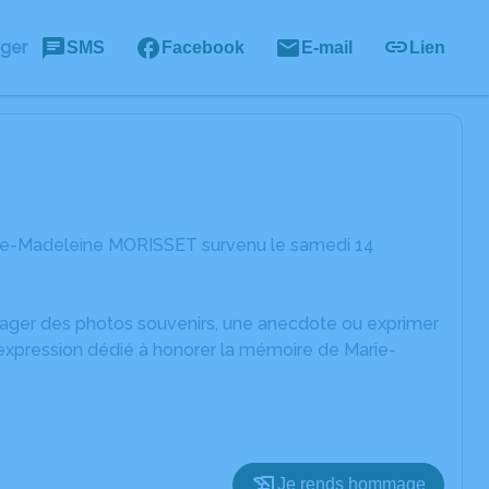
ager
SMS
Facebook
E-mail
Lien
rie-Madeleine MORISSET survenu le samedi 14
rtager des photos souvenirs, une anecdote ou exprimer
'expression dédié à honorer la mémoire de Marie-
Je rends hommage