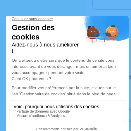
Déroulé de
Le mardi 1
Crématoriu
Niort