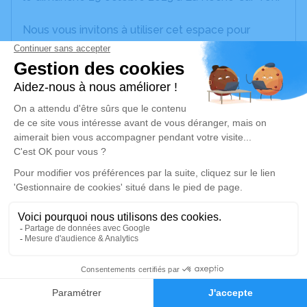
Nous vous invitons à utiliser cet espace pour
laisser vos condoléances, partager des photos
souvenirs, une anecdote ou exprimer vos pensées
à travers des poèmes ou des textes. Cet endroit
est un lieu d'expression dédié à honorer la
mémoire de Pierre CHAILLOU.
Un service de plantation d’arbre hommage est
disponible ici
.
Je rends hommage
Cérémonie civile
Ce service se déroulera dans l'intimité
5
familiale
Faire-part
Hommages