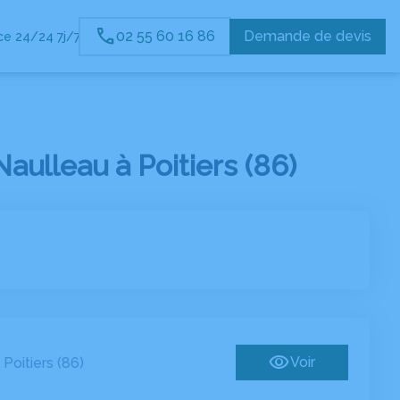
02 55 60 16 86
Demande de devis
e 24/24 7j/7
ulleau à Poitiers (86)
-
Voir
Poitiers (86)