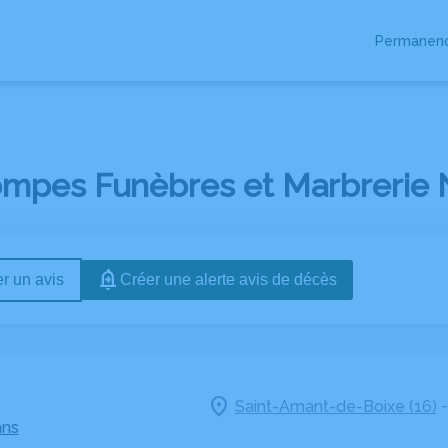
Permanenc
RES
ESPACES HOMMAGES
mpes Funèbres et Marbrerie Na
r un avis
Créer une alerte avis de décès
Saint-Amant-de-Boixe (16)
ans