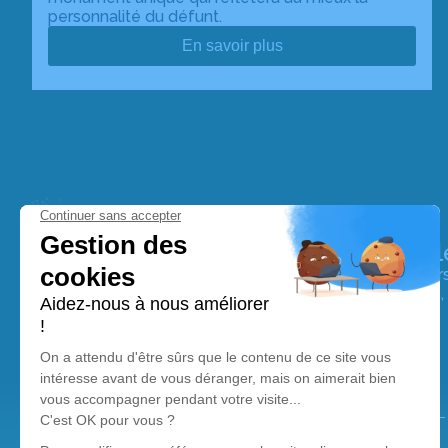
personnalité du défunt.
En savoir plus
Pompes Funèbres et Marbrerie Naull
Nos équipes vous aident à honorer la mémoire de la pe
perpétuer son souvenir dans le respect de ses volontés,
avec dignité dans son dernier voyage.
Nos agences
Pompes Funèbres et Marbrerie Naulleau
02 55 60 16 86