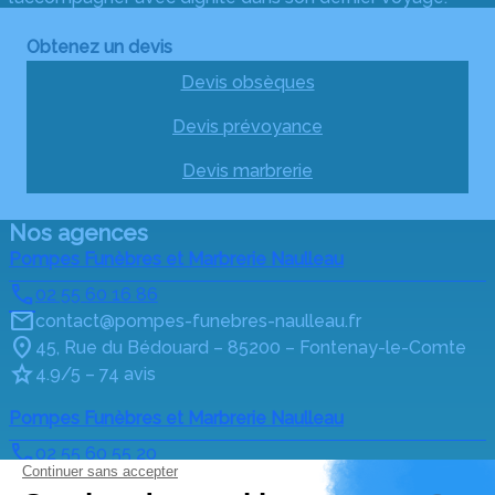
Obtenez un devis
Devis obsèques
Devis prévoyance
Devis marbrerie
Nos agences
Pompes Funèbres et Marbrerie Naulleau
02 55 60 16 86
contact@pompes-funebres-naulleau.fr
45, Rue du Bédouard – 85200 – Fontenay-le-Comte
4.9/5 – 74 avis
Pompes Funèbres et Marbrerie Naulleau
02 55 60 55 20
contact@pompes-funebres-naulleau.fr