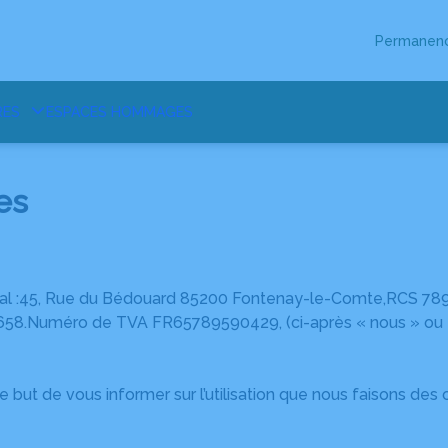
Permanenc
RES
ESPACES HOMMAGES
es
ial :45, Rue du Bédouard 85200 Fontenay-le-Comte,RCS 78
658.Numéro de TVA FR65789590429, (ci-après « nous » ou « n
le but de vous informer sur l’utilisation que nous faisons de