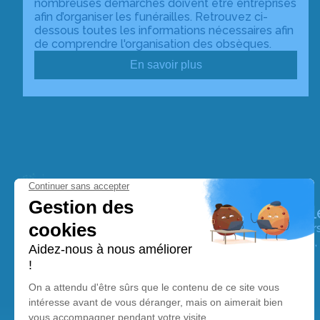
nombreuses démarches doivent être entreprises
afin d’organiser les funérailles. Retrouvez ci-
dessous toutes les informations nécessaires afin
de comprendre l'organisation des obsèques.
En savoir plus
Pompes Funèbres et Marbrerie Naull
Nos équipes vous aident à honorer la mémoire de la pe
perpétuer son souvenir dans le respect de ses volontés,
avec dignité dans son dernier voyage.
Nos agences
Pompes Funèbres et Marbrerie Naulleau